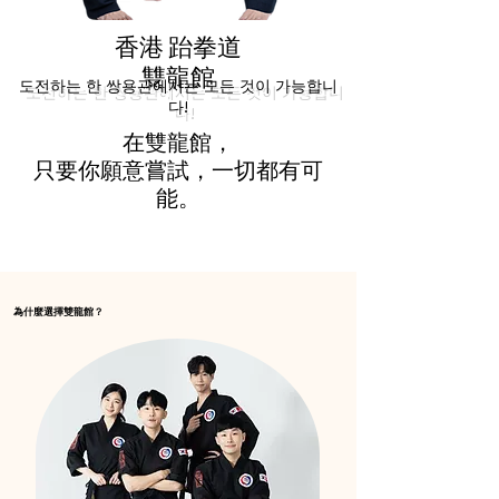
香港 跆拳道
香港 跆拳道
雙龍館
雙龍館
도전하는 한 쌍용관에서는 모든 것이 가능합니
다!
在雙龍館，
只要你願意嘗試，一切都有可
能。
為什麼選擇雙龍館？
為什麼選擇雙龍館？