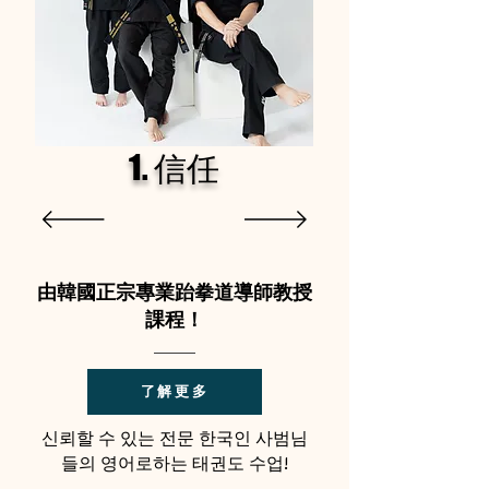
1. 信任
由韓國正宗專業跆拳道導師教授
課程！
了解更多
신뢰할 수 있는 전문 한국인 사범님
들의 영어로하는 태권도 수업!