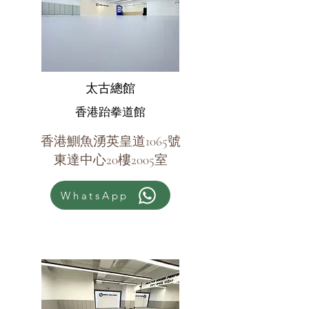
太古總館
香港跆拳道館
香港鰂魚湧英皇道1065號
東達中心20樓2005室
WhatsApp