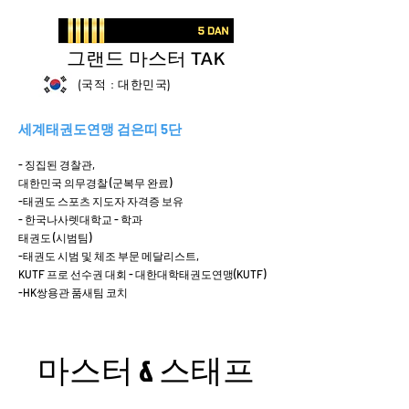
그랜드 마스터 TAK
(국적 : 대한민국)
세계태권도연맹 검은띠 5단
- 징집된 경찰관,
대한민국 의무경찰 (군복무 완료)
-태권도 스포츠 지도자 자격증 보유
- 한국나사렛대학교 - 학과
태권도 (시범팀)
-태권도 시범 및 체조 부문 메달리스트,
KUTF 프로 선수권 대회 - 대한대학태권도연맹(KUTF)
-HK쌍용관 품새팀 코치
마스터 & 스태프