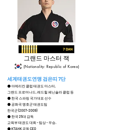
그랜드 마스터 잭
(Nationality: Republic of Korea)
세계태권도연맹 검은띠 7단
⚫ 아메리칸 클럽 태권도 마스터,
그랜드 프로머나드, 레드힐 페닌슐라 클럽 등
⚫ 한국 스파링 국가대표 선수
⚫ 공화국 맹호군 태권도팀
한국군
(2007-2009)
⚫ 한국 25대 감독
교육부 태권도 대회 - 팀상 - 우승.
⚫ KTAHK 공동 CEO