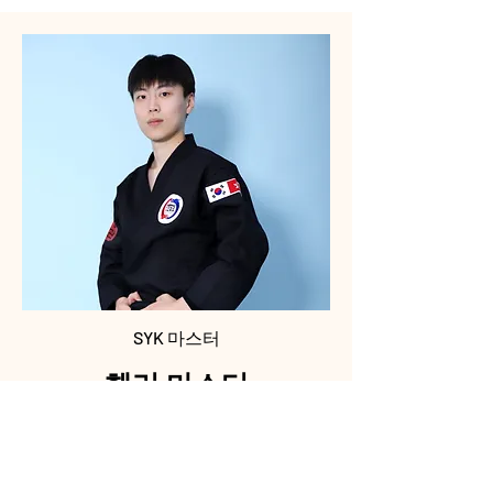
SYK 마스터
헨리
마스터
(국적 : 대한민국)
세계태권도연맹 검은띠 5단