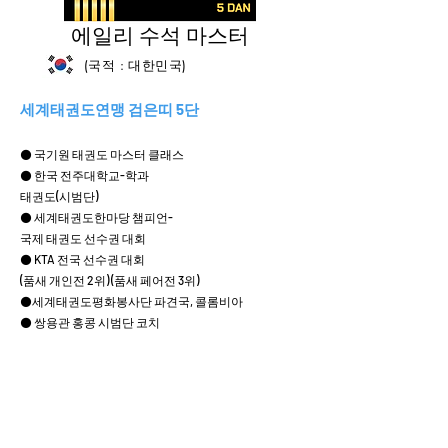
에일리 수석 마스터
(국적 : 대한민국)
세계태권도연맹 검은띠 5단
⚫ 국기원 태권도 마스터 클래스
⚫ 한국 전주대학교-학과
태권도(시범단)
⚫ 세계태권도한마당 챔피언-
국제 태권도 선수권 대회
⚫ KTA 전국 선수권 대회
(품새 개인전 2위) (품새 페어전 3위)
⚫세계태권도평화봉사단 파견국, 콜롬비아
⚫ 쌍용관 홍콩 시범단 코치