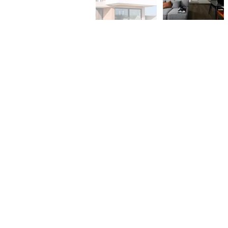
주소
Shop Nos. 3040-3041, 3rd Floor, O
Tsuen Wan